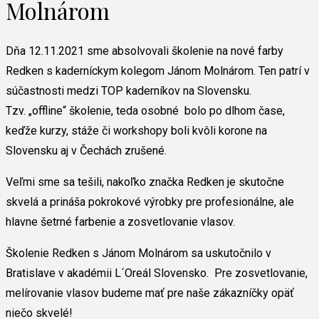
Molnárom
Dňa 12.11.2021 sme absolvovali školenie na nové farby
Redken s kaderníckym kolegom Jánom Molnárom. Ten patrí v
súčastnosti medzi TOP kaderníkov na Slovensku.
Tzv. „offline“ školenie, teda osobné bolo po dlhom čase,
keďže kurzy, stáže či workshopy boli kvôli korone na
Slovensku aj v Čechách zrušené.
Veľmi sme sa tešili, nakoľko značka Redken je skutočne
skvelá a prináša pokrokové výrobky pre profesionálne, ale
hlavne šetrné farbenie a zosvetlovanie vlasov.
Školenie Redken s Jánom Molnárom sa uskutočnilo v
Bratislave v akadémii L´Oreál Slovensko. Pre zosvetlovanie,
melírovanie vlasov budeme mať pre naše zákazníčky opäť
niečo skvelé!