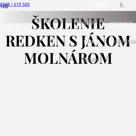
E-SHOP
E-
0948 / 610 500
ŠKOLENIE
|
SHOP
REZERVÁCIA
Ul. Gen. M.R.Štefánika č. 1939, Trenčianske Teplice
REDKEN S JÁNOM
TERMÍNU
REZERVÁCIA
MOLNÁROM
TERMÍNU