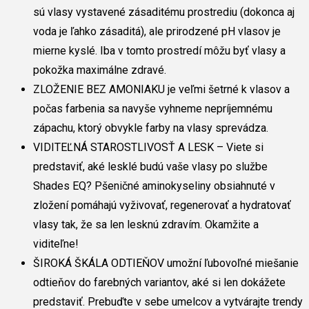
sú vlasy vystavené zásaditému prostrediu (dokonca aj
voda je ľahko zásaditá), ale prirodzené pH vlasov je
mierne kyslé. Iba v tomto prostredí môžu byť vlasy a
pokožka maximálne zdravé.
ZLOŽENIE BEZ AMONIAKU je veľmi šetrné k vlasov a
počas farbenia sa navyše vyhneme nepríjemnému
zápachu, ktorý obvykle farby na vlasy sprevádza.
VIDITEĽNÁ STAROSTLIVOSŤ A LESK – Viete si
predstaviť, aké lesklé budú vaše vlasy po službe
Shades EQ? Pšeničné aminokyseliny obsiahnuté v
zložení pomáhajú vyživovať, regenerovať a hydratovať
vlasy tak, že sa len lesknú zdravím. Okamžite a
viditeľne!
ŠIROKÁ ŠKÁLA ODTIEŇOV umožní ľubovoľné miešanie
odtieňov do farebných variantov, aké si len dokážete
predstaviť. Prebuďte v sebe umelcov a vytvárajte trendy